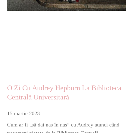
O Zi Cu Audrey Hepburn La Biblioteca
Centrală Universitară
15 martie 2023
Cum ar fi „să dai nas în nas” cu Audrey atunci când