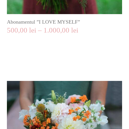
Abonamentul ”I LOVE MYSELF”
500,00
lei
–
1.000,00
lei