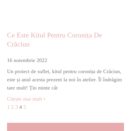
Ce Este Kitul Pentru Coronița De
Crăciun
16 noiembrie 2022
Un proiect de suflet, kitul pentru coronița de Crăciun,
este și anul acesta prezent la noi în atelier. Îl îndrăgim
tare mult! Țin minte cât
Citește mai mult •
1
2
3
4
5