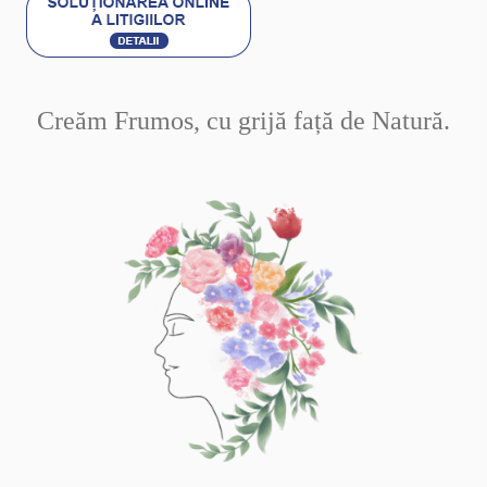
Creăm Frumos, cu grijă față de Natură.