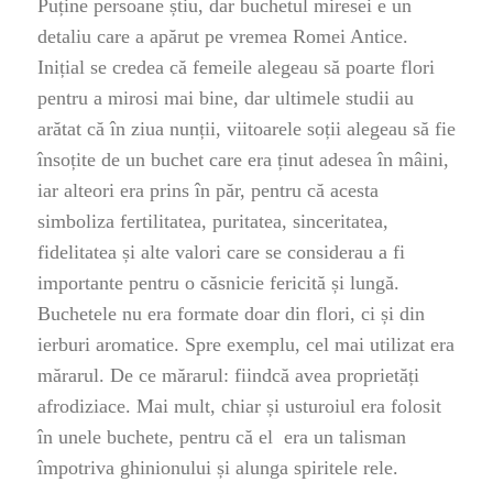
Puține persoane știu, dar buchetul miresei e un
detaliu care a apărut pe vremea Romei Antice.
Inițial se credea că femeile alegeau să poarte flori
pentru a mirosi mai bine, dar ultimele studii au
arătat că în ziua nunții, viitoarele soții alegeau să fie
însoțite de un buchet care era ținut adesea în mâini,
iar alteori era prins în păr, pentru că acesta
simboliza fertilitatea, puritatea, sinceritatea,
fidelitatea și alte valori care se considerau a fi
importante pentru o căsnicie fericită și lungă.
Buchetele nu era formate doar din flori, ci și din
ierburi aromatice. Spre exemplu, cel mai utilizat era
mărarul. De ce mărarul: fiindcă avea proprietăți
afrodiziace. Mai mult, chiar și usturoiul era folosit
în unele buchete, pentru că el era un talisman
împotriva ghinionului și alunga spiritele rele.