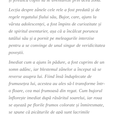
și ferească copiii să se aventureze prin acea zonă.
Lecția despre zânele cele rele a fost predată și de
regele regatului fiului său, Bujor, care, ajuns la
vârsta adolescenței, a fost împins de curiozitate și
de spiritul aventurier, așa că a încălcat porunca
tatălui său și a pornit pe meleagurile interzise
pentru a se convinge de unul singur de veridicitatea
poveștii.
Imediat cum a ajuns în pădure, a fost cuprins de un
somn adânc, iar blestemul zânelor a început să se
reverse asupra lui. Fiind însă înduplecate de
frumusețea lui, acestea au ales să-l transforme într-
o floare, cea mai frumoasă din regat. Cum bujorul
înflorește imediat după răsăritul soarelui, iar roua
se așează pe florile frumos colorate și înmiresmate,
se spune că picăturile de apă sunt lacrimile