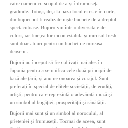
către oameni cu scopul de a-și înfrumuseța
grădinile. Totuși, deși la bază locul ei este în curte,
din bujori pot fi realizate niște buchete de-a dreptul
spectaculoase. Bujorii vin într-o diversitate de
culori, iar finețea lor incontestabilă și mirosul fresh
sunt doar atuuri pentru un buchet de mireasă
deosebit.
Bujorii au început să fie cultivați mai ales în
Japonia pentru a semnifica cele două principii de
bază ale țării, și anume onoarea și curajul. Sunt
preferați în special de elitele societății, de erudiți,
artiști, pentru care reprezintă o adevărată muză și
un simbol al bogăției, prosperității și sănătății.
Bujorii mai sunt și un simbol al norocului, al
prieteniei și frumuseții. Tocmai de aceea, sunt