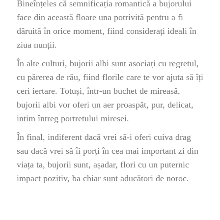
Bineînțeles că semnificația romantică a bujorului
face din această floare una potrivită pentru a fi
dăruită în orice moment, fiind considerați ideali în
ziua nunții.
În alte culturi, bujorii albi sunt asociați cu regretul,
cu părerea de rău, fiind florile care te vor ajuta să îți
ceri iertare. Totuși, într-un buchet de mireasă,
bujorii albi vor oferi un aer proaspăt, pur, delicat,
intim întreg portretului miresei.
În final, indiferent dacă vrei să-i oferi cuiva drag
sau dacă vrei să îi porți în cea mai important zi din
viața ta, bujorii sunt, așadar, flori cu un puternic
impact pozitiv, ba chiar sunt aducători de noroc.