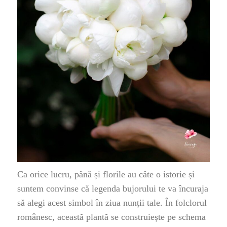
Ca orice lucru, până și florile au câte o istorie și
suntem convinse că legenda bujorului te va încuraja
să alegi acest simbol în ziua nunții tale. În folclorul
românesc, această plantă se construiește pe schema