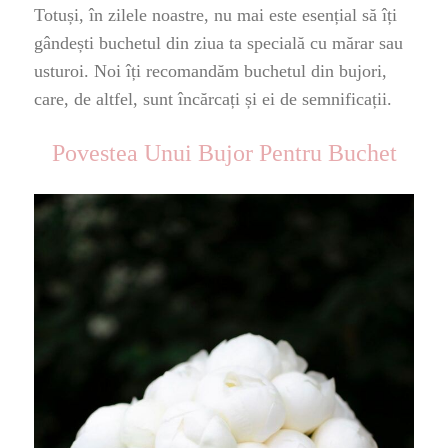
Totuși, în zilele noastre, nu mai este esențial să îți
gândești buchetul din ziua ta specială cu mărar sau
usturoi. Noi îți recomandăm buchetul din bujori,
care, de altfel, sunt încărcați și ei de semnificații.
Povestea Unui Bujor Pentru Buchet