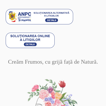
Creăm Frumos, cu grijă față de Natură.