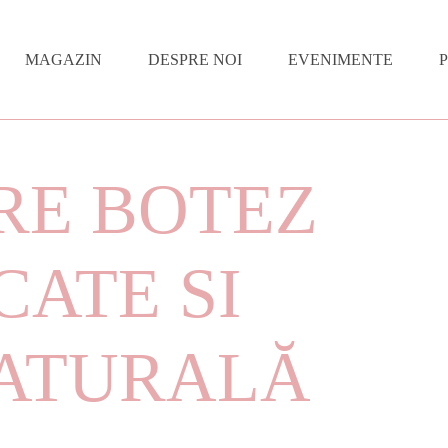
MAGAZIN
DESPRE NOI
EVENIMENTE
ILoveMyself
Sustenabilitate
Experiența ta
E BOTEZ
Valentine’s Day
Cine suntem
Cum lucrăm
8 Martie
Ghidul Miresei
CATE SI
Lumânări cu flori uscate
Coronițe de Crăciun
ATURALĂ