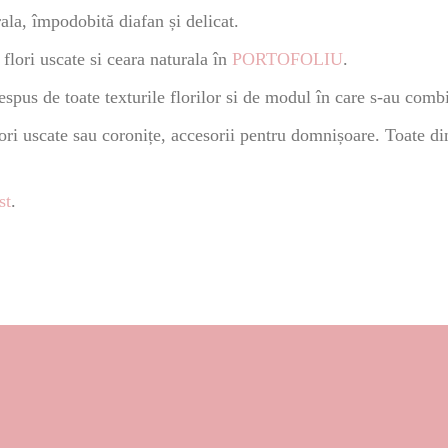
ala, împodobită diafan și delicat.
flori uscate si ceara naturala în
PORTOFOLIU
.
us de toate texturile florilor si de modul în care s-au combi
ori uscate sau coronițe, accesorii pentru domnișoare. Toate din
st
.